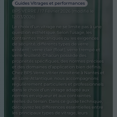
Guides Vitrages et performances
BPS VERRE / 17 Février 2026 (modifié le
12/03/2026)
Le choix d’un vitrage ne se limite pas à une
question esthétique. Selon l’usage, les
contraintes mécaniques ou les exigences
de sécurité, différents types de verre
existent : verre clair (float), verre trempé et
verre feuilleté. Chacun possède des
propriétés spécifiques, des normes précises
et des domaines d’application bien définis.
Chez BPS Verre, vitrier miroiterie à Nantes et
en Loire-Atlantique, nous accompagnons
régulièrement particuliers et professionnels
dans le choix d’un vitrage adapté aux
normes en vigueur et aux contraintes
réelles du terrain. Dans ce guide technique,
découvrez les différences essentielles entre
les principaux types de vitrage, leurs