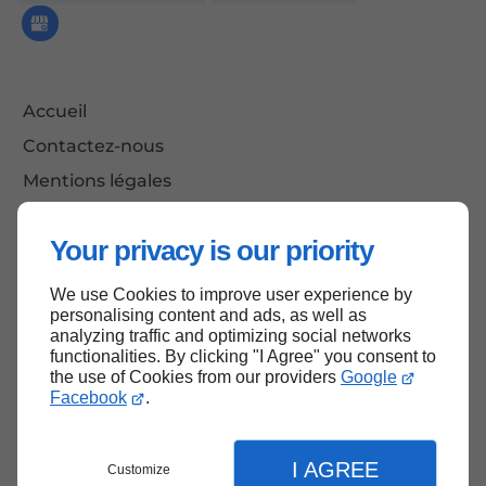
Accueil
Contactez-nous
Mentions légales
Plan du site
Your privacy is our priority
We use Cookies to improve user experience by
Haut de page
personalising content and ads, as well as
analyzing traffic and optimizing social networks
functionalities. By clicking "I Agree" you consent to
the use of Cookies from our providers
Google
Facebook
.
I AGREE
Customize